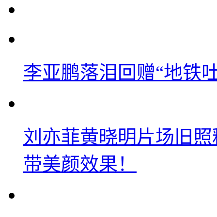
李亚鹏落泪回赠“地铁吐血
刘亦菲黄晓明片场旧照
带美颜效果！