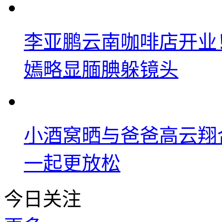
李亚鹏云南咖啡店开业
嫣略显腼腆躲镜头
小酒窝晒与爸爸高云翔
一起更放松
今日关注