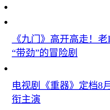
《九门》高开高走！老
“带劲”的冒险剧
电视剧《重器》定档8
衔主演