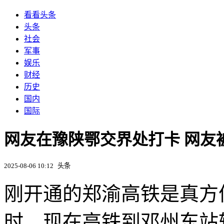
看看头条
头条
社会
军事
娱乐
财经
历史
国内
国际
网友在豫陕鄂交界处打卡 网友被
2025-08-06 10:12
头条
刚开通的郑渝高铁是真方
时，现在高铁到邓州东站