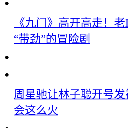
《九门》高开高走！老
“带劲”的冒险剧
周星驰让林子聪开号发
会这么火