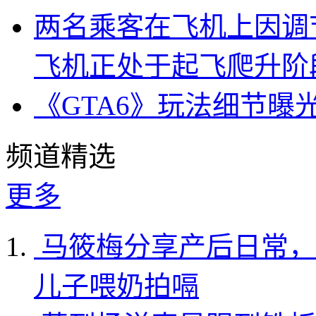
两名乘客在飞机上因调
飞机正处于起飞爬升阶
《GTA6》玩法细节曝
频道精选
更多
马筱梅分享产后日常，
儿子喂奶拍嗝