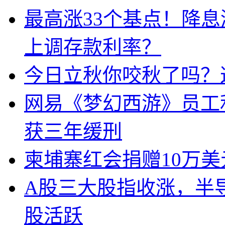
最高涨33个基点！降
上调存款利率？
今日立秋你咬秋了吗？
网易《梦幻西游》员工
获三年缓刑
柬埔寨红会捐赠10万
A股三大股指收涨，半
股活跃