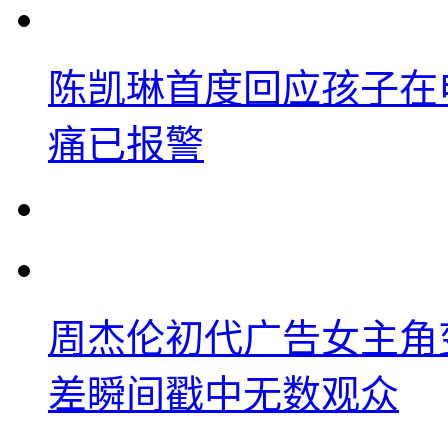
陈凯琳首度回应孩子在
痛已报警
周杰伦初代广告女主角
差瞬间戳中无数观众