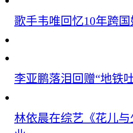
歌手韦唯回忆10年跨
李亚鹏落泪回赠“地铁吐血
林依晨在综艺《花儿与