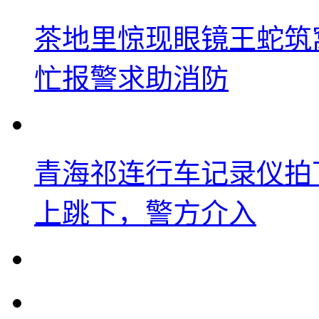
茶地里惊现眼镜王蛇筑
忙报警求助消防
青海祁连行车记录仪拍
上跳下，警方介入