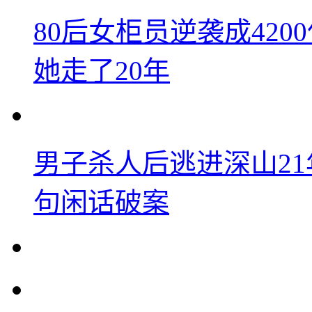
80后女柜员逆袭成42
她走了20年
男子杀人后逃进深山2
句闲话破案