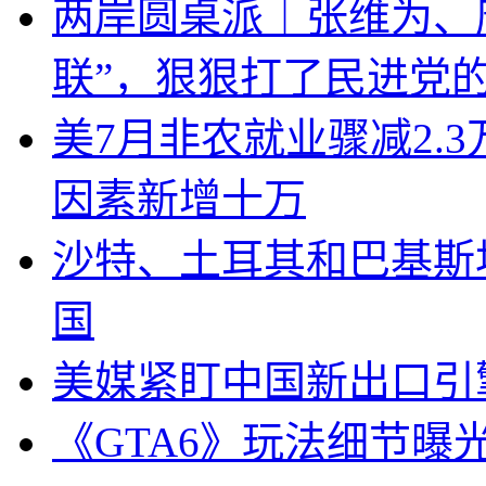
两岸圆桌派｜张维为、
联”，狠狠打了民进党
美7月非农就业骤减2.
因素新增十万
沙特、土耳其和巴基斯
国
美媒紧盯中国新出口引
《GTA6》玩法细节曝