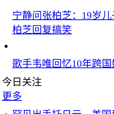
宁静问张柏芝：19岁儿子
柏芝回复搞笑
歌手韦唯回忆10年跨
今日关注
更多