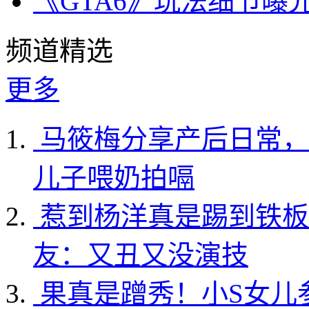
《GTA6》玩法细节曝
频道精选
更多
马筱梅分享产后日常，
儿子喂奶拍嗝
惹到杨洋真是踢到铁板
友：又丑又没演技
果真是蹭秀！小S女儿