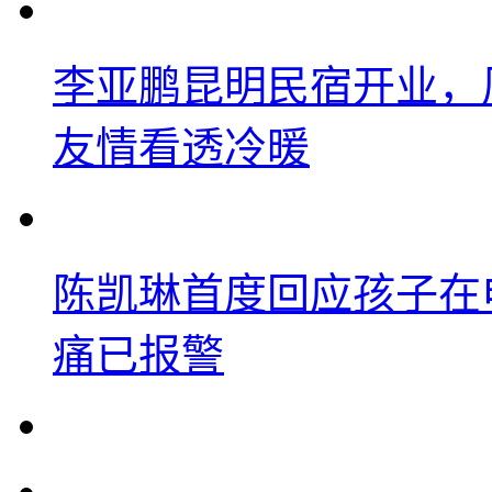
李亚鹏昆明民宿开业，
友情看透冷暖
陈凯琳首度回应孩子在
痛已报警