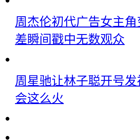
周杰伦初代广告女主角
差瞬间戳中无数观众
周星驰让林子聪开号发
会这么火