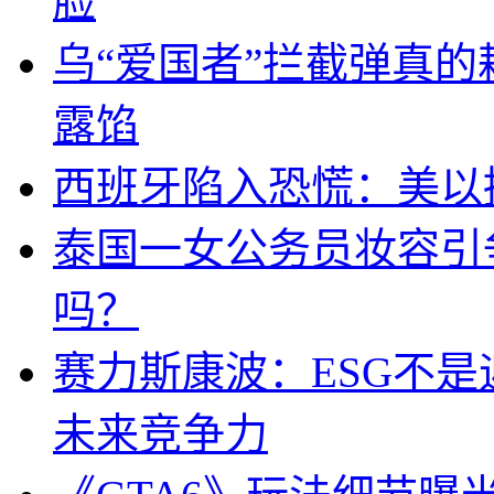
脸
乌“爱国者”拦截弹真
露馅
西班牙陷入恐慌：美以搞
泰国一女公务员妆容引
吗？
赛力斯康波：ESG不
未来竞争力