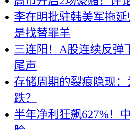
高市开启2场豪赌！评
李在明批驻韩美军拖延
是找替罪羊
三连阳！A股连续反弹下
尾声
存储周期的裂痕隐现：为
跌？
半年净利狂飙627%