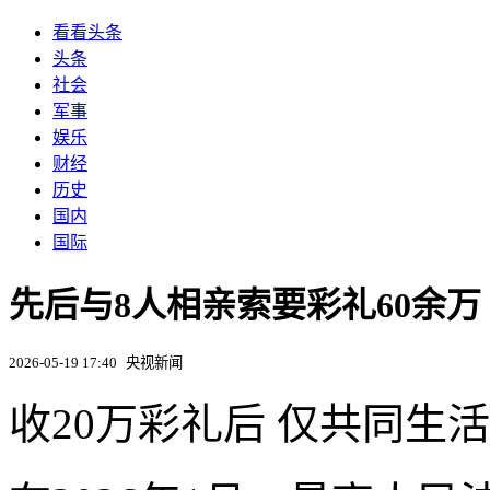
看看头条
头条
社会
军事
娱乐
财经
历史
国内
国际
先后与8人相亲索要彩礼60余万
2026-05-19 17:40
央视新闻
收20万彩礼后 仅共同生活