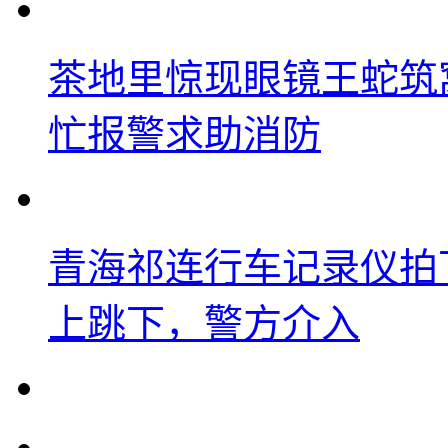
茶地里惊现眼镜王蛇筑
忙报警求助消防
青海祁连行车记录仪拍
上跳下，警方介入