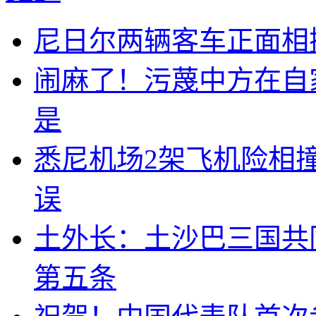
尼日尔两辆客车正面相撞
闹麻了！污蔑中方在自
是
悉尼机场2架飞机险相
误
土外长：土沙巴三国共
第五条