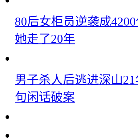
80后女柜员逆袭成42
她走了20年
男子杀人后逃进深山2
句闲话破案