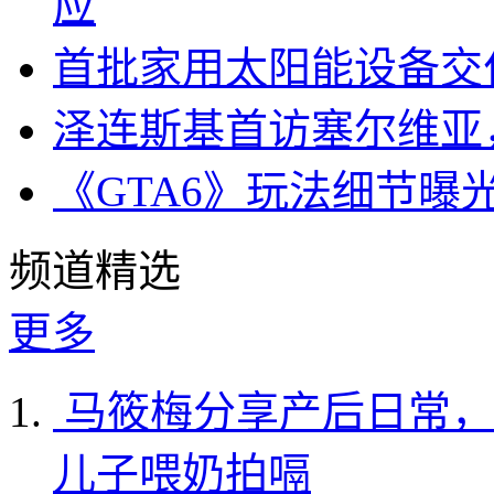
应
首批家用太阳能设备交
泽连斯基首访塞尔维亚
《GTA6》玩法细节曝
频道精选
更多
马筱梅分享产后日常，
儿子喂奶拍嗝