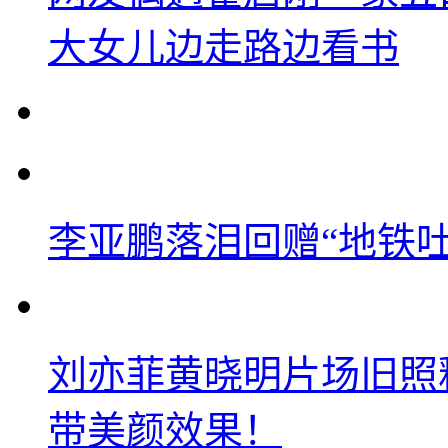
大女儿边走路边看书
李亚鹏落泪回赠“地铁吐血
刘亦菲黄晓明片场旧照
带美颜效果！