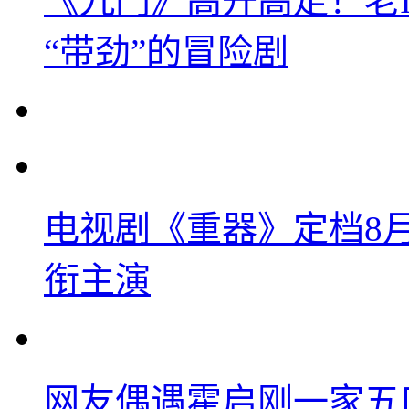
《九门》高开高走！老
“带劲”的冒险剧
电视剧《重器》定档8
衔主演
网友偶遇霍启刚一家五