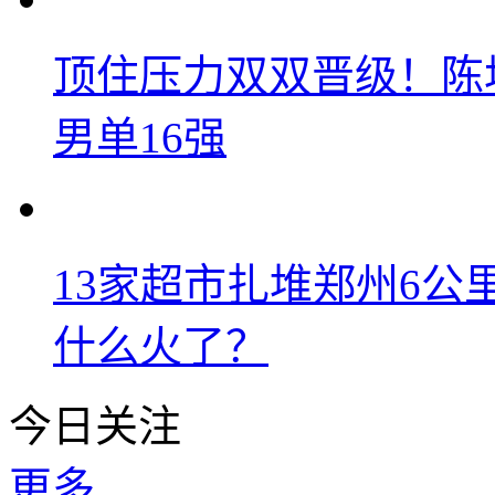
顶住压力双双晋级！陈
男单16强
13家超市扎堆郑州6
什么火了？
今日关注
更多