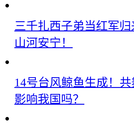
三千扎西子弟当红军归
山河安宁！
14号台风鲸鱼生成！
影响我国吗？