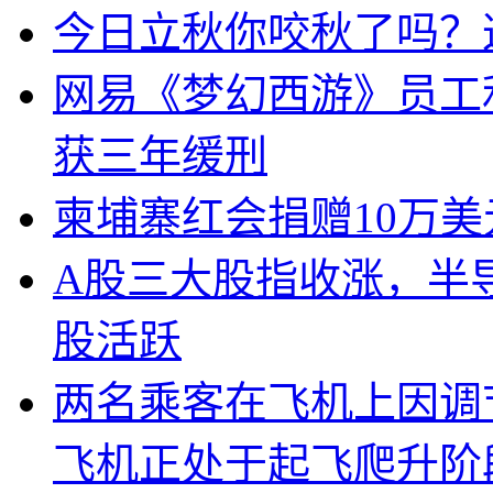
今日立秋你咬秋了吗？
网易《梦幻西游》员工
获三年缓刑
柬埔寨红会捐赠10万
A股三大股指收涨，半
股活跃
两名乘客在飞机上因调
飞机正处于起飞爬升阶