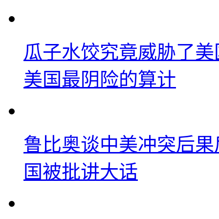
瓜子水饺究竟威胁了美
美国最阴险的算计
鲁比奥谈中美冲突后果
国被批讲大话