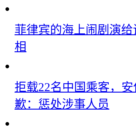
菲律宾的海上闹剧演给
相
拒载22名中国乘客，安
歉：惩处涉事人员