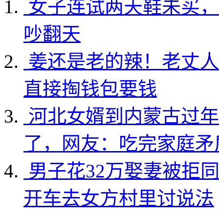
女子连试两天鞋未买，
吵翻天
姜还是老的辣！老丈人
直接掏钱包要钱
河北女婿到内蒙古过年
了，网友：吃完家庭矛
男子花32万娶妻被拒
开车去女方村里讨说法