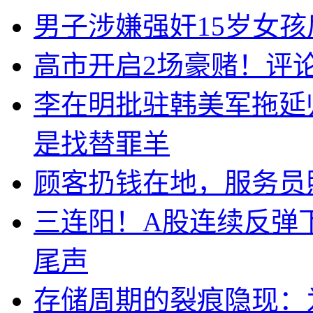
男子涉嫌强奸15岁女
高市开启2场豪赌！评
李在明批驻韩美军拖延
是找替罪羊
顾客扔钱在地，服务员
三连阳！A股连续反弹下
尾声
存储周期的裂痕隐现：为