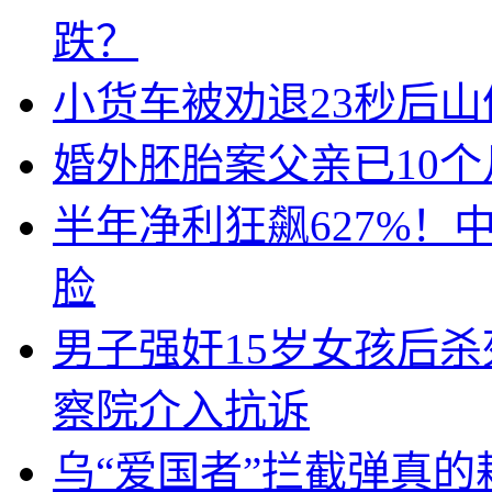
跌？
小货车被劝退23秒后山
婚外胚胎案父亲已10
半年净利狂飙627%
脸
男子强奸15岁女孩后
察院介入抗诉
乌“爱国者”拦截弹真