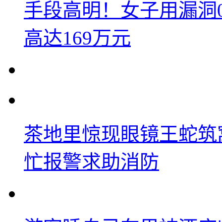
手段高明！女子用漏洞
高达169万元
茶地里惊现眼镜王蛇筑
忙报警求助消防