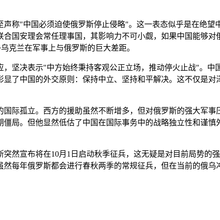
至声称"中国必须迫使俄罗斯停止侵略"。这一表态似乎是在绝望
联合国安理会常任理事国，其影响力不可小觑，如果中国能够对
补乌克兰在军事上与俄罗斯的巨大差距。
，坚决表示"中方始终秉持客观公正立场，推动停火止战"。中国
彰显了中国的外交原则：保持中立、坚持和平解决。这不仅是对
的国际孤立。西方的援助虽然不断增多，但对俄罗斯的强大军事
期僵局。但他显然低估了中国在国际事务中的战略独立性和谨慎外
突然宣布将在10月1日启动秋季征兵，这无疑是对目前局势的
。虽然每年俄罗斯都会进行春秋两季的常规征兵，但在当前的俄乌