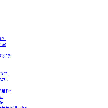
意？
主演
犯行为
赢家？
省电
讹诈”
动
信