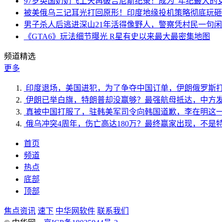
97岁英国奶奶飞上天再破吉尼斯纪录！成为“年纪最大的
被美俄乌三记耳光打回原形！印度地缘投机策略彻底玩砸
男子杀人后逃进深山21年活得像野人，警察凭村民一句
《GTA6》玩法细节曝光 R星有史以来最大最密集地图
频道精选
更多
印度退场，美国进犯，为了争夺中国订单，伊朗俄罗斯
伊朗已举白旗，特朗普却没赢够？最强航母抵达，中方
真被中国打服了，驻韩美军司令向韩国道歉，李在明这
俄乌冲突4周年，伤亡高达180万？最终赢家出现，不是
首页
频道
热点
底部
顶部
焦点资讯
速下
中华网软件
联系我们