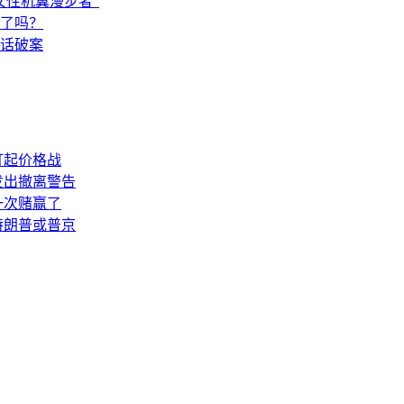
女性机翼漫步者”
了吗？
闲话破案
打起价格战
发出撤离警告
一次赌赢了
特朗普或普京