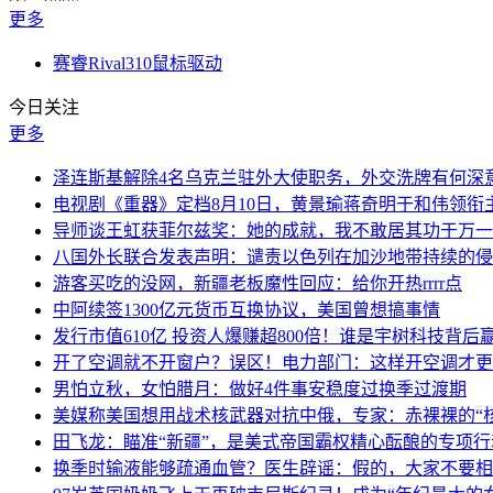
更多
赛睿Rival310鼠标驱动
今日关注
更多
泽连斯基解除4名乌克兰驻外大使职务，外交洗牌有何深
电视剧《重器》定档8月10日，黄景瑜蒋奇明于和伟领衔
导师谈王虹获菲尔兹奖：她的成就，我不敢居其功于万一
八国外长联合发表声明：谴责以色列在加沙地带持续的侵
游客买吃的没网，新疆老板魔性回应：给你开热rrrr点
中阿续签1300亿元货币互换协议，美国曾想搞事情
发行市值610亿 投资人爆赚超800倍！谁是宇树科技背后
开了空调就不开窗户？误区！电力部门：这样开空调才更
男怕立秋，女怕腊月：做好4件事安稳度过换季过渡期
美媒称美国想用战术核武器对抗中俄，专家：赤裸裸的“核
田飞龙：瞄准“新疆”，是美式帝国霸权精心酝酿的专项行
换季时输液能够疏通血管？医生辟谣：假的，大家不要相