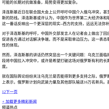
可能的长期对抗做准备，局势变得更加复杂。
泽连斯基近日在联合国大会上公开呼吁中国介入俄乌冲突，甚
斯的防线。泽连斯基或许认为，中国作为世界第二大经济体和
这一番话反映出一个更深层的现实--西方的支持，远远无法弥
对于泽连斯基的呼吁，中国外交部发言人在记者会上做出了回应
促进各方通过对话解决争端，而不是采取单边压力。这一表态
性的体现。
然而，泽连斯基的讲话仍然突显出一个关键问题：乌克兰面临
段将中国拉入冲突中，或许是希望打破这场对俄罗斯有利的长
度。
就在国际舆论纷纷关注乌克兰是否能得到更多支持之际，俄罗斯
上表示，俄罗斯计划向武装力量及其他部队输送16万名新兵
1
2
下一页
+
加载更多精彩新闻
频道热点