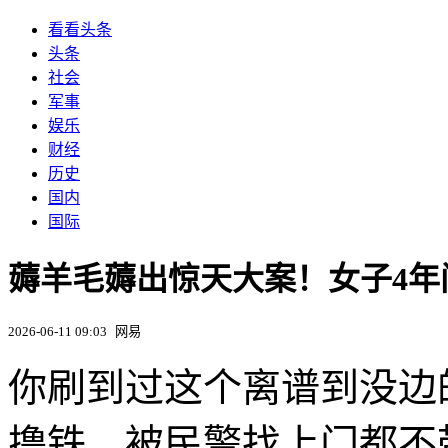
看看头条
头条
社会
军事
娱乐
财经
历史
国内
国际
薅羊毛薅出惊天大案！女子4年
2026-06-11 09:03
网易
你刷到过这个离谱到没边
撸铁，被民警找上门都不