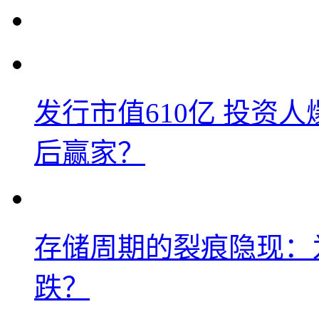
发行市值610亿 投资
后赢家？
存储周期的裂痕隐现：为
跌？