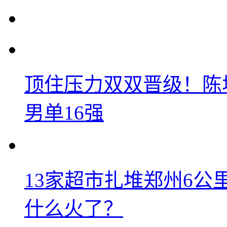
顶住压力双双晋级！陈
男单16强
13家超市扎堆郑州6
什么火了？