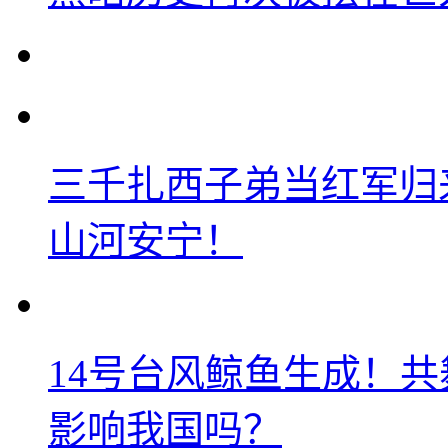
三千扎西子弟当红军归
山河安宁！
14号台风鲸鱼生成！
影响我国吗？