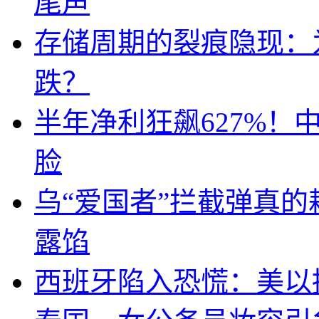
尾声
存储周期的裂痕隐现：为
跌？
半年净利狂飙627%
脸
乌“爱国者”拦截弹真
露馅
西班牙陷入恐慌：美以搞