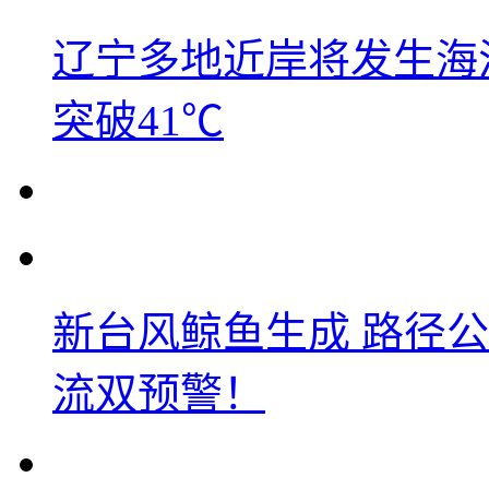
辽宁多地近岸将发生海洋
突破41℃
新台风鲸鱼生成 路径
流双预警！