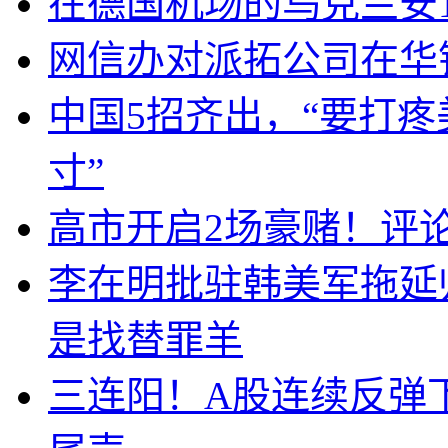
在德国机场的乌克兰安1
网信办对派拓公司在华
中国5招齐出，“要打
寸”
高市开启2场豪赌！评
李在明批驻韩美军拖延
是找替罪羊
三连阳！A股连续反弹下