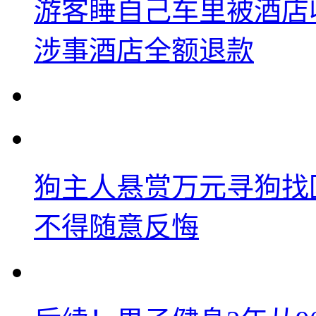
游客睡自己车里被酒店
涉事酒店全额退款
狗主人悬赏万元寻狗找
不得随意反悔