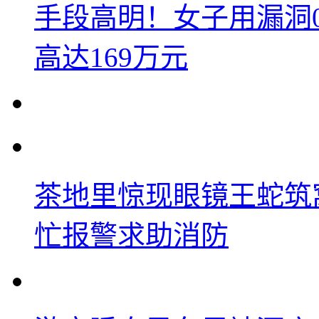
手段高明！女子用漏洞
高达169万元
茶地里惊现眼镜王蛇筑
忙报警求助消防