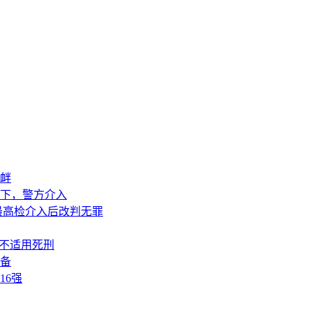
衅
下，警方介入
最高检介入后改判无罪
或不适用死刑
准备
16强