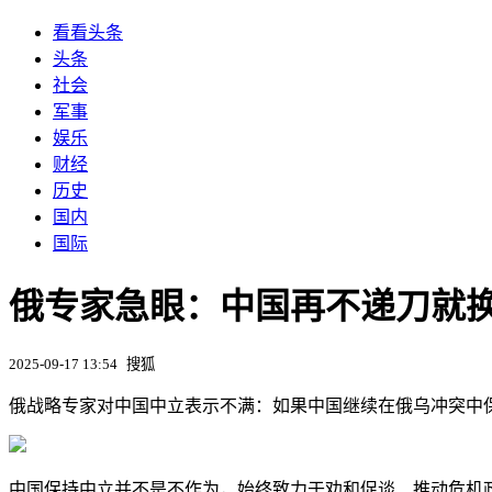
看看头条
头条
社会
军事
娱乐
财经
历史
国内
国际
俄专家急眼：中国再不递刀就
2025-09-17 13:54
搜狐
俄战略专家对中国中立表示不满：如果中国继续在俄乌冲突中
中国保持中立并不是不作为，始终致力于劝和促谈、推动危机