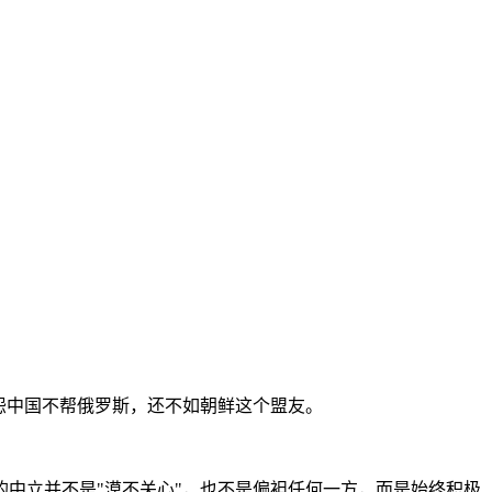
怨中国不帮俄罗斯，还不如朝鲜这个盟友。
中立并不是"漠不关心"，也不是偏袒任何一方，而是始终积极