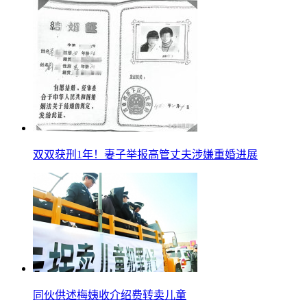
双双获刑1年！妻子举报高管丈夫涉嫌重婚进展
同伙供述梅姨收介绍费转卖儿童