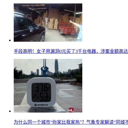
手段高明！女子用漏洞0元买了3千台电器，涉案金额高达1
为什么同一个城市“你家比我家热”？气象专家解读“同城不