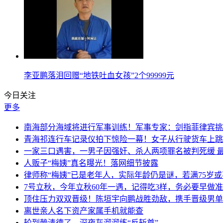
李亚鹏落泪回赠“地铁吐血女孩”2个99999元
今日关注
更多
南海部分海域将进行军事训练！军事专家：剑指菲律宾挑
青海祁连行车记录仪拍下惊险一幕！女子从行驶货车上跳
一家三口遇害，一男子因强奸、杀人两项罪名被判死缓 
人贩子“梅姨”真名曝光！落网细节披露
律师称“梅姨”已是老年人，实际年龄仍是谜，若满75岁
7号立秋，今年立秋60年一遇，记得吃3样，务必要早做
顶住压力双双晋级！陈垣宇向鹏战胜劲敌，携手晋级男单
离世亲人名下资产家属手机就能查
轮到赖清德了，深夜灰溜溜练“反斩首”