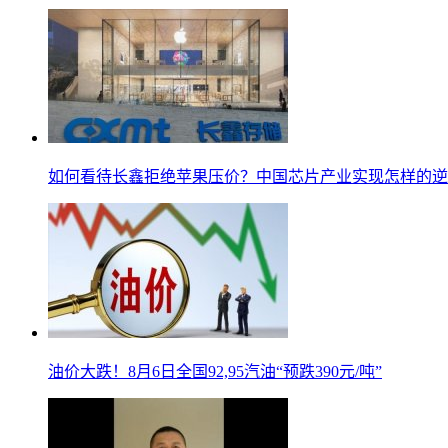
如何看待长鑫拒绝苹果压价？中国芯片产业实现怎样的逆
油价大跌！8月6日全国92,95汽油“预跌390元/吨”