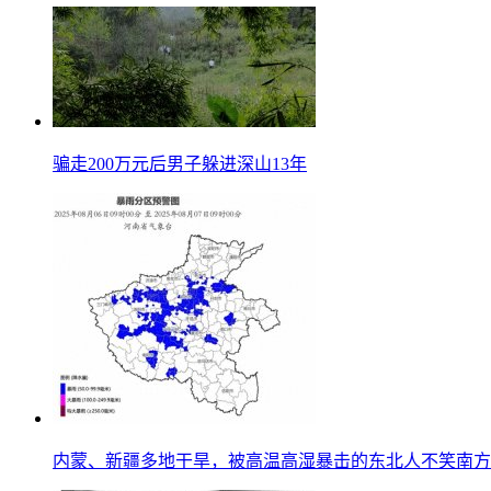
骗走200万元后男子躲进深山13年
内蒙、新疆多地干旱，被高温高湿暴击的东北人不笑南方