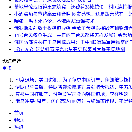
茶地里惊现眼镜王蛇筑窝！还藏着38枚蛇蛋，村民连忙
小酒窝晒与爸爸高云翔合照 网友感慨：还是跟亲爸在一
曝张一鸣下死命令：不依赖AI蒸馏技术
俄罗斯发射数十枚弹道导弹 释放子母弹头摧毁基辅物流
14号台风鲸鱼生成！共舞的三台风都将怎样发展？会影
俄国防部通报打击乌目标成果：击中4艘运输军用物资的
《GTA6》玩法细节曝光 R星有史以来最大最密集地图
频道精选
更多
印度退场，美国进犯，为了争夺中国订单，伊朗俄罗斯
伊朗已举白旗，特朗普却没赢够？最强航母抵达，中方
真被中国打服了，驻韩美军司令向韩国道歉，李在明这
俄乌冲突4周年，伤亡高达180万？最终赢家出现，不是
首页
频道
热点