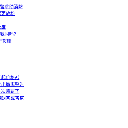
报警求助消防
起更放松
仓库
响我国吗？
干货船
打起价格战
发出撤离警告
一次赌赢了
特朗普或普京