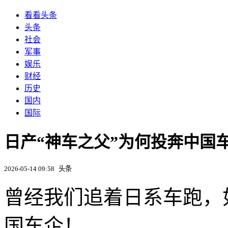
看看头条
头条
社会
军事
娱乐
财经
历史
国内
国际
日产“神车之父”为何投奔中国
2026-05-14 09:58
头条
曾经我们追着日系车跑，
国车企！