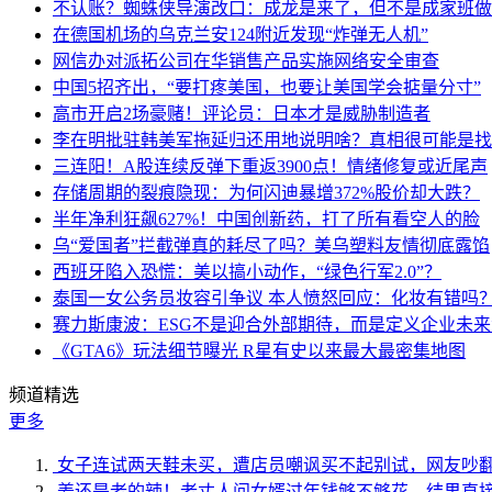
不认账？蜘蛛侠导演改口：成龙是来了，但不是成家班做
在德国机场的乌克兰安124附近发现“炸弹无人机”
网信办对派拓公司在华销售产品实施网络安全审查
中国5招齐出，“要打疼美国，也要让美国学会掂量分寸”
高市开启2场豪赌！评论员：日本才是威胁制造者
李在明批驻韩美军拖延归还用地说明啥？真相很可能是找
三连阳！A股连续反弹下重返3900点！情绪修复或近尾声
存储周期的裂痕隐现：为何闪迪暴增372%股价却大跌？
半年净利狂飙627%！中国创新药，打了所有看空人的脸
乌“爱国者”拦截弹真的耗尽了吗？美乌塑料友情彻底露馅
西班牙陷入恐慌：美以搞小动作，“绿色行军2.0”？
泰国一女公务员妆容引争议 本人愤怒回应：化妆有错吗
赛力斯康波：ESG不是迎合外部期待，而是定义企业未
《GTA6》玩法细节曝光 R星有史以来最大最密集地图
频道精选
更多
女子连试两天鞋未买，遭店员嘲讽买不起别试，网友吵
姜还是老的辣！老丈人问女婿过年钱够不够花，结果直