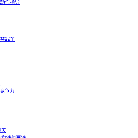
动作指导
替罪羊
？
来竞争力
翻天
接掏钱包要钱