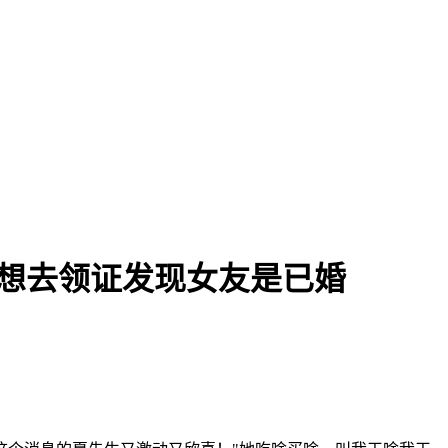
想去领证发现女友是已婚