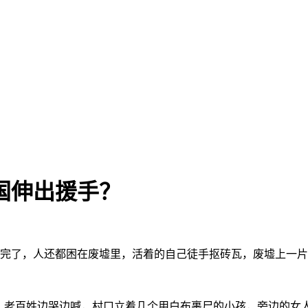
国伸出援手？
塌完了，人还都困在废墟里，活着的自己徒手抠砖瓦，废墟上一
山，老百姓边哭边喊，村口立着几个用白布裹尸的小孩，旁边的女