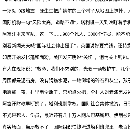
一场6。0级地震，硬生生把库纳尔的三个村子从地图上抹掉，
国际机构一句"风险太高，道路不通"，塔利班一天到晚盯着手
阿富汗本来就乱，这一下……900个死人、3000个伤员，能
别看新闻天天喊"国际社会伸出援手"，英国说好要捐钱，还特
印度开始发帐篷和面粉，美国发声明说"关切"，悄悄关上钱包
有人在现场说："救命，我们不求别的，光要一辆救护车、几个
周围都是泥石房，没有钢筋水泥，一地倒塌的碎石和灰尘，孩
地震那一夜，村里电全断了，只能点火把，全村人对着漆黑发
阿富汗财政早断奶了，塔利班刚掌权，国际社会集体撤资，日
不光是死人、伤员，最近还有几十万人刚从巴基斯坦、伊朗被
真实场面：当局救不了，国际组织怕钱流进塔利班兜里，老百