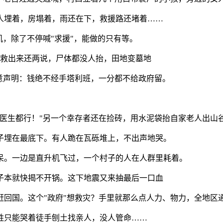
人埋着，房塌着，雨还在下，救援路还堵着……
机，除了不停喊"求援"，能做的只有等。
不能救出来还两说，尸体都没人抬，田地变墓地
意声明：钱绝不经手塔利班，一分都不给政府留。
。
医生都行！"另一个幸存者还在捡砖，用水泥袋抬自家老人出山
子埋在最底下。有人跪在瓦砾堆上，不出声地哭。
呆。一边是直升机飞过，一个村子的人在人群里耗着。
子本就快揭不开锅。这下地震又来抽最后一口血
赶回国。这个"政府"想救灾？手里就那么点人力、物力，全地区
姓只能哭着徒手刨土找亲人，没人管命……