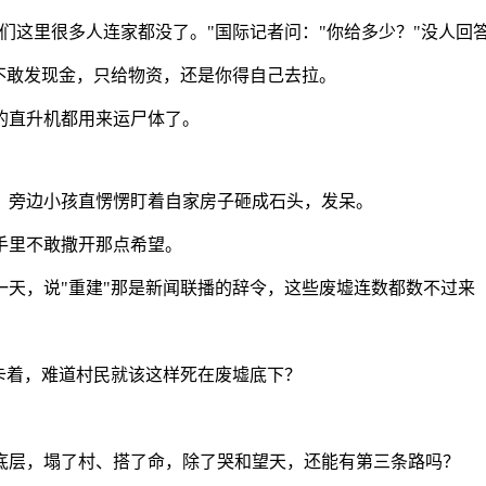
们这里很多人连家都没了。"国际记者问："你给多少？"没人回
不敢发现金，只给物资，还是你得自己去拉。
的直升机都用来运尸体了。
。旁边小孩直愣愣盯着自家房子砸成石头，发呆。
手里不敢撒开那点希望。
天，说"重建"那是新闻联播的辞令，这些废墟连数都数不过来
卡着，难道村民就该这样死在废墟底下？
底层，塌了村、搭了命，除了哭和望天，还能有第三条路吗？