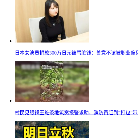
日本女演员捐款300万日元被骂脏钱：善意不该被职业偏
村民见眼镜王蛇茶地筑窝报警求助，消防员赶到“打包”带