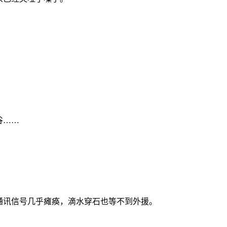
谷……
通讯信号几乎瘫痪，滴水穿石也等不到外援。