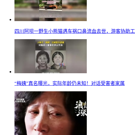
四川阿坝一野生小熊猫遇车祸口鼻流血去世，游客协助工
“梅姨”真名曝光，实际年龄仍未知！对话受害者家属