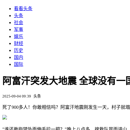
看看头条
头条
社会
军事
娱乐
财经
历史
国内
国际
阿富汗突发大地震 全球没有一
2025-09-04 09:39
头条
死了900多人！你敢相信吗？阿富汗地震刚发生一天，村子就
"谁还敢指望外面伸手拉一把？"晚上八点多，搜救队冒雨进