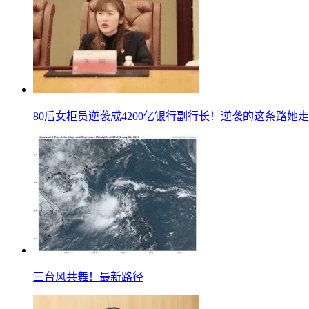
80后女柜员逆袭成4200亿银行副行长！逆袭的这条路她走
三台风共舞！最新路径