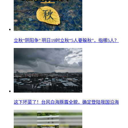
立秋“阴阳争” 明日19时立秋“5人要躲秋”，指哪5人？
这下坏菜了！台风白海豚露全貌，确定登陆我国沿海