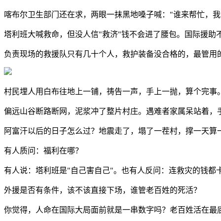
喀布尔卫生部门还在求，两眼一抹黑地嗓子喊："谁来帮忙，我
塔利班大喊救命，但没人信"救济"钱不会进了腰包。国际援助
负责现场的救援队只有几十个人，救护装备没合格的，最管用
村民埋人用白布往地上一铺，祷告一声，手上一抛，算个完事
偏远山谷断路断网，泥浆冲了整片村庄。遇难者家属呆站着，
阿富汗以后的日子怎么过？地震走了，塌了一茬村，撑一天算一
有人质问：福利在哪？
有人说：塔利班是"自己害自己"。也有人反问：连救灾的钱都
外援是否有条件，该不该直接下场，谁管老百姓的死活？
你觉得，人命在国际大局面前就是一串数字吗？老百姓活在最