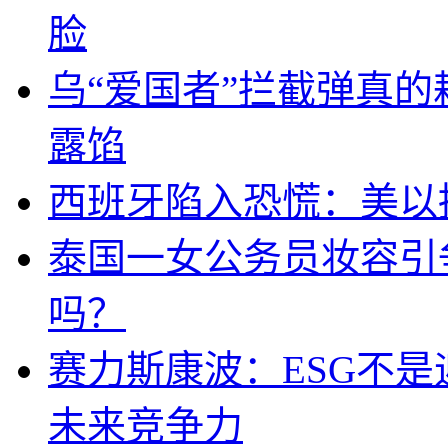
脸
乌“爱国者”拦截弹真
露馅
西班牙陷入恐慌：美以搞
泰国一女公务员妆容引
吗？
赛力斯康波：ESG不
未来竞争力