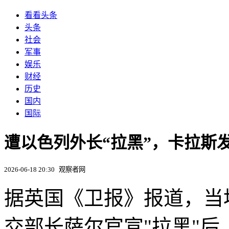
看看头条
头条
社会
军事
娱乐
财经
历史
国内
国际
遭以色列外长“拉黑”，卡拉斯
2026-06-18 20:30
观察者网
据英国《卫报》报道，当
交部长萨尔官宣"拉黑"