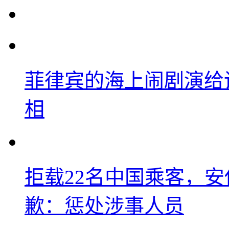
菲律宾的海上闹剧演给
相
拒载22名中国乘客，安
歉：惩处涉事人员