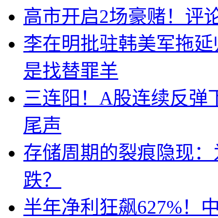
高市开启2场豪赌！评
李在明批驻韩美军拖延
是找替罪羊
三连阳！A股连续反弹下
尾声
存储周期的裂痕隐现：为
跌？
半年净利狂飙627%