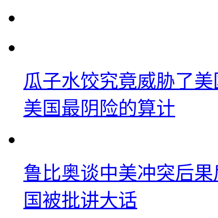
瓜子水饺究竟威胁了美
美国最阴险的算计
鲁比奥谈中美冲突后果
国被批讲大话