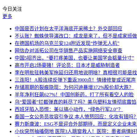
今日关注
更多
中国是否计划在太平洋海底开采稀土？外交部回应
不认账？蜘蛛侠导演改口：成龙是来了，但不是成家班做
在德国机场的乌克兰安124附近发现“炸弹无人机”
网信办对派拓公司在华销售产品实施网络安全审查
中国5招齐出，“要打疼美国，也要让美国学会掂量分寸”
高市开启2场豪赌！评论员：日本才是威胁制造者
李在明批驻韩美军拖延归还用地说明啥？真相很可能是找
三连阳！A股连续反弹下重返3900点！情绪修复或近尾声
存储周期的裂痕隐现：为何闪迪暴增372%股价却大跌？
半年净利狂飙627%！中国创新药，打了所有看空人的脸
乌“爱国者”拦截弹真的耗尽了吗？美乌塑料友情彻底露馅
西班牙陷入恐慌：美以搞小动作，“绿色行军2.0”？
泰国一女公务员妆容引争议 本人愤怒回应：化妆有错吗
赛力斯康波：ESG不是迎合外部期待，而是定义企业未
小伙突然抽搐倒地 医院3人跳窗救人！医院：患者病情好