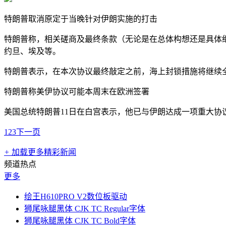
特朗普取消原定于当晚针对伊朗实施的打击
特朗普称，相关磋商及最终条款（无论是在总体构想还是具体
约旦、埃及等。
特朗普表示，在本次协议最终敲定之前，海上封锁措施将继续
特朗普称美伊协议可能本周末在欧洲签署
美国总统特朗普11日在白宫表示，他已与伊朗达成一项重大
1
2
3
下一页
+
加载更多精彩新闻
频道热点
更多
绘王H610PRO V2数位板驱动
狮尾咏腿黑体 CJK TC Regular字体
狮尾咏腿黑体 CJK TC Bold字体