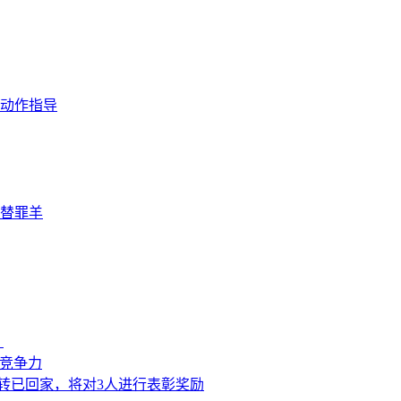
动作指导
替罪羊
？
来竞争力
转已回家，将对3人进行表彰奖励