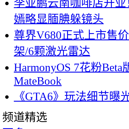
李亚鹏云南咖啡店开业
嫣略显腼腆躲镜头
尊界V680正式上市售价6
架/6颗激光雷达
HarmonyOS 7花粉B
MateBook
《GTA6》玩法细节曝
频道精选