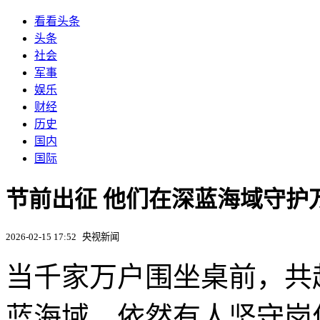
看看头条
头条
社会
军事
娱乐
财经
历史
国内
国际
节前出征 他们在深蓝海域守护
2026-02-15 17:52
央视新闻
当千家万户围坐桌前，共
蓝海域，依然有人坚守岗