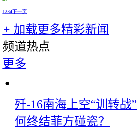
1
2
3
4
下一页
+
加载更多精彩新闻
频道热点
更多
歼-16南海上空“训转
何终结菲方碰瓷？