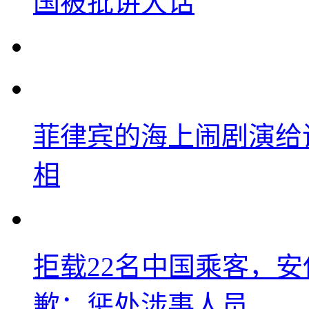
国被批讲大话
菲律宾的海上闹剧演给
相
拒载22名中国乘客，安
歉：惩处涉事人员