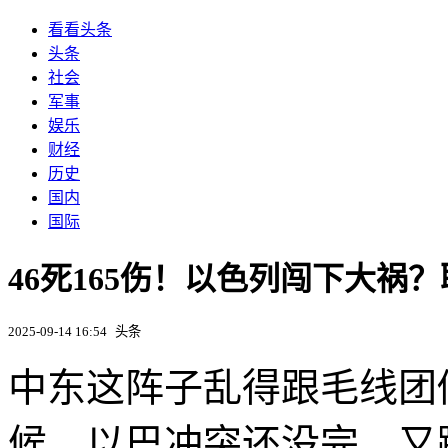
看看头条
头条
社会
军事
娱乐
财经
历史
国内
国际
46死165伤！以色列闯下大
2025-09-14 16:54
头条
中东这阵子乱得跟毛线团
候。以巴冲突还没完，又