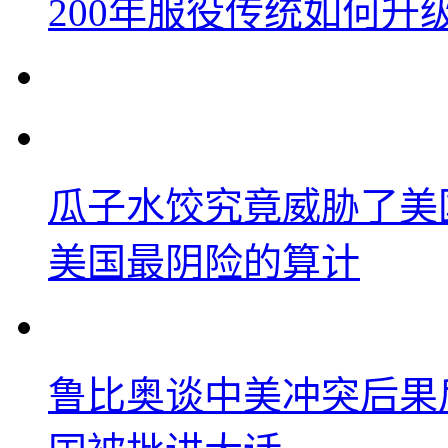
200年服役传统如何升
瓜子水饺究竟威胁了美
美国最阴险的算计
鲁比奥谈中美冲突后果