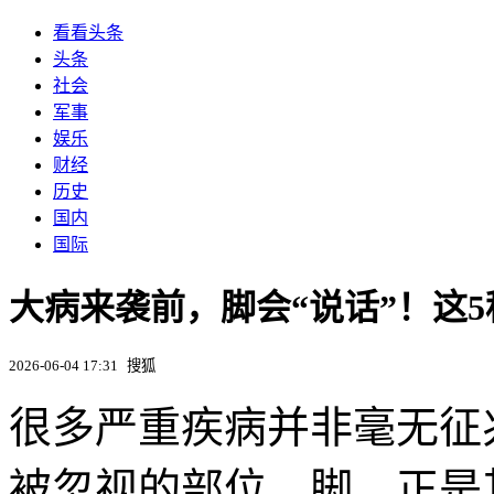
看看头条
头条
社会
军事
娱乐
财经
历史
国内
国际
大病来袭前，脚会“说话”！这
2026-06-04 17:31
搜狐
很多严重疾病并非毫无征
被忽视的部位。脚，正是