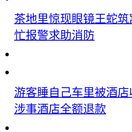
茶地里惊现眼镜王蛇筑
忙报警求助消防
游客睡自己车里被酒店
涉事酒店全额退款