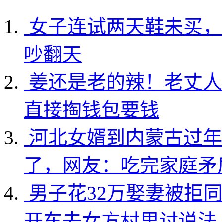
女子连试两天鞋未买，
吵翻天
姜还是老的辣！老丈人
直接掏钱包要钱
河北女婿到内蒙古过年
了，网友：吃完家庭矛
男子花32万娶妻被拒
开车去女方村里讨说法