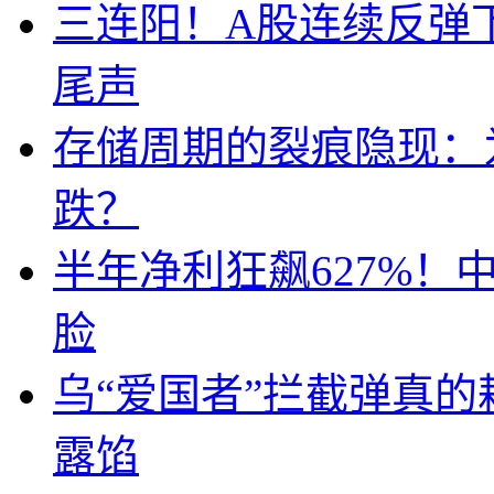
三连阳！A股连续反弹下
尾声
存储周期的裂痕隐现：为
跌？
半年净利狂飙627%
脸
乌“爱国者”拦截弹真
露馅