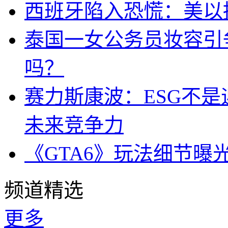
西班牙陷入恐慌：美以搞
泰国一女公务员妆容引
吗？
赛力斯康波：ESG不
未来竞争力
《GTA6》玩法细节曝
频道精选
更多