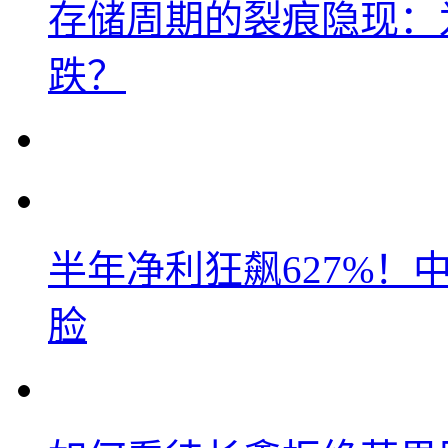
存储周期的裂痕隐现：为
跌？
半年净利狂飙627%
脸