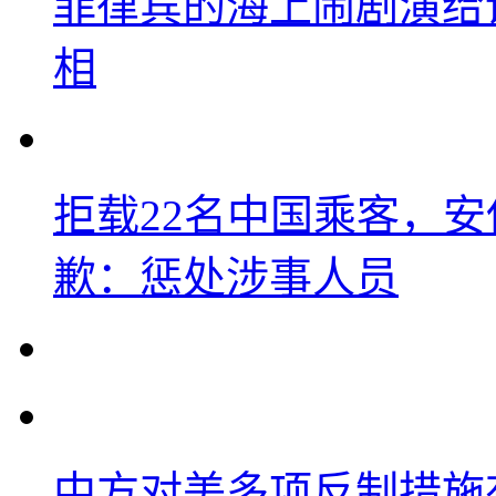
菲律宾的海上闹剧演给
相
拒载22名中国乘客，安
歉：惩处涉事人员
中方对美多项反制措施