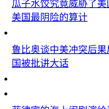
瓜子水饺究竟威胁了美
美国最阴险的算计
鲁比奥谈中美冲突后果
国被批讲大话