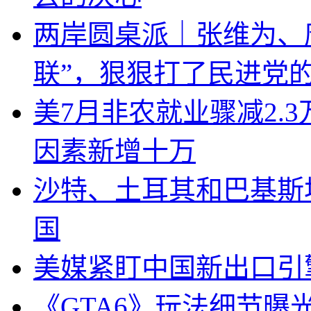
两岸圆桌派｜张维为、
联”，狠狠打了民进党
美7月非农就业骤减2.
因素新增十万
沙特、土耳其和巴基斯
国
美媒紧盯中国新出口引
《GTA6》玩法细节曝