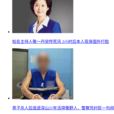
知名主持人敬一丹突传死讯 2小时后本人现身国外打脸
男子杀人后逃进深山21年活得像野人，警察凭村民一句