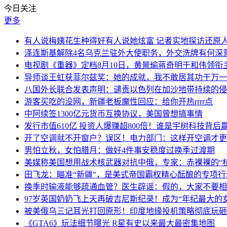
今日关注
更多
有人说梅姨花生种得好有人说她炫富 记者实地探访还原
泽连斯基解除4名乌克兰驻外大使职务，外交洗牌有何深
电视剧《重器》定档8月10日，黄景瑜蒋奇明于和伟领衔
导师谈王虹获菲尔兹奖：她的成就，我不敢居其功于万一
八国外长联合发表声明：谴责以色列在加沙地带持续的侵
游客买吃的没网，新疆老板魔性回应：给你开热rrrr点
中阿续签1300亿元货币互换协议，美国曾想搞事情
发行市值610亿 投资人爆赚超800倍！谁是宇树科技背后
开了空调就不开窗户？误区！电力部门：这样开空调才更
男怕立秋，女怕腊月：做好4件事安稳度过换季过渡期
美媒称美国想用战术核武器对抗中俄，专家：赤裸裸的“核
田飞龙：瞄准“新疆”，是美式帝国霸权精心酝酿的专项行
换季时输液能够疏通血管？医生辟谣：假的，大家不要相
97岁英国奶奶飞上天再破吉尼斯纪录！成为“年纪最大的
被美俄乌三记耳光打回原形！印度地缘投机策略彻底玩砸
《GTA6》玩法细节曝光 R星有史以来最大最密集地图