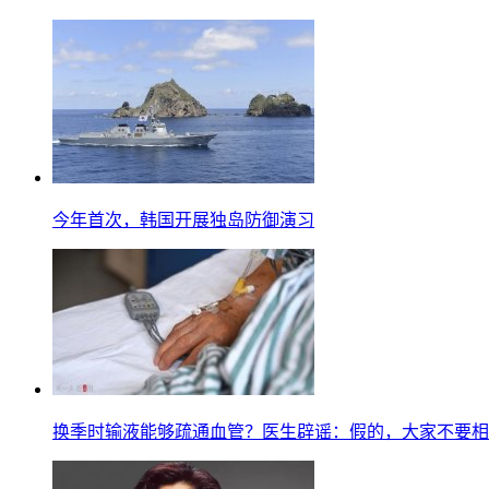
今年首次，韩国开展独岛防御演习
换季时输液能够疏通血管？医生辟谣：假的，大家不要相