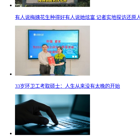
有人说梅姨花生种得好有人说她炫富 记者实地探访还原
33岁环卫工考取硕士：人生从来没有太晚的开始