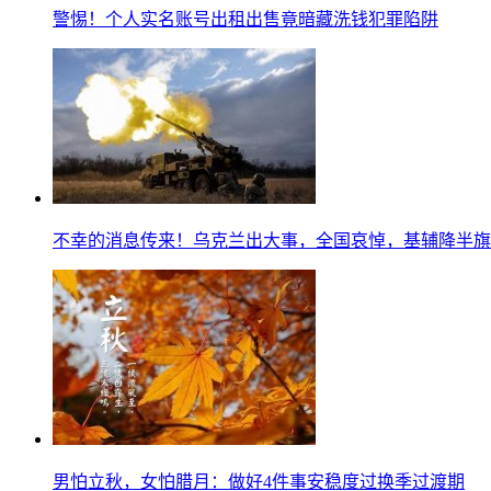
警惕！个人实名账号出租出售竟暗藏洗钱犯罪陷阱
不幸的消息传来！乌克兰出大事，全国哀悼，基辅降半旗
男怕立秋，女怕腊月：做好4件事安稳度过换季过渡期