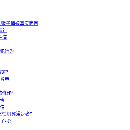
人贩子梅姨真实面目
意？
主演
犯行为
赢家？
省电
讹诈”
动
信
女性机翼漫步者”
了吗？