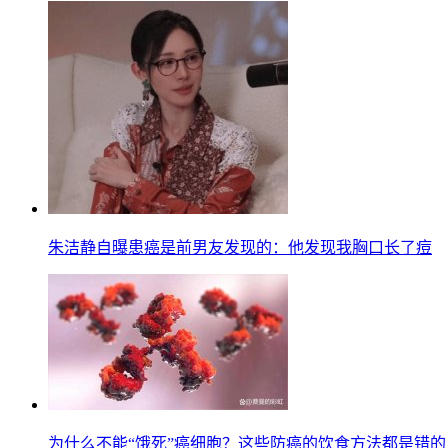
朱洁静自曝患癌是前男友发现的：他发现我胸口长了痘
为什么不能“饿死”癌细胞？这些防癌的饮食方法都是错的