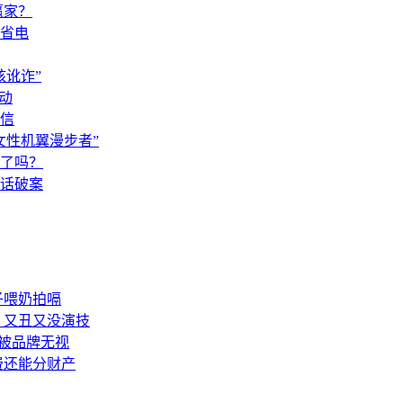
赢家？
省电
讹诈”
动
信
女性机翼漫步者”
了吗？
闲话破案
子喂奶拍嗝
：又丑又没演技
被品牌无视
费还能分财产