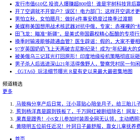
发行市值610亿 投资人爆赚超800倍！谁是宇树科技背后
开了空调就不开窗户？误区！电力部门：这样开空调才更
男怕立秋，女怕腊月：做好4件事安稳度过换季过渡期
美媒称美国想用战术核武器对抗中俄，专家：赤裸裸的“核
田飞龙：瞄准“新疆”，是美式帝国霸权精心酝酿的专项行
换季时输液能够疏通血管？医生辟谣：假的，大家不要相
97岁英国奶奶飞上天再破吉尼斯纪录！成为“年纪最大的
被美俄乌三记耳光打回原形！印度地缘投机策略彻底玩砸
男子杀人后逃进深山21年活得像野人，警察凭村民一句
《GTA6》玩法细节曝光 R星有史以来最大最密集地图
频道精选
更多
马筱梅分享产后日常，汪小菲贴心陪坐月子，给三胎儿
惹到杨洋真是踢到铁板了，千万网红被剧组除名！网友
果真是蹭秀！小S女儿参加时装周全网无认领，主动晒照
黄晓明五位前任近况！叶珂日子最舒服，靠女儿拿抚养
首页