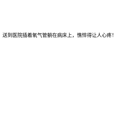
厥，送到医院插着氧气管躺在病床上，憔悴得让人心疼！