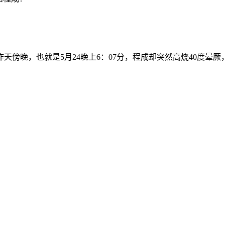
天傍晚，也就是5月24晚上6：07分，程成却突然高烧40度晕