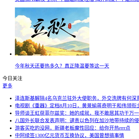
今年秋天还要热多久？真正降温要等这一天
今日关注
更多
泽连斯基解除4名乌克兰驻外大使职务，外交洗牌有何深
电视剧《重器》定档8月10日，黄景瑜蒋奇明于和伟领衔
导师谈王虹获菲尔兹奖：她的成就，我不敢居其功于万一
八国外长联合发表声明：谴责以色列在加沙地带持续的侵
游客买吃的没网，新疆老板魔性回应：给你开热rrrr点
中阿续签1300亿元货币互换协议，美国曾想搞事情