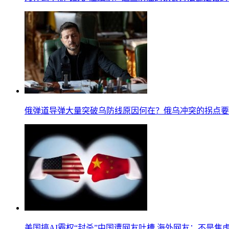
俄弹道导弹大量突破乌防线原因何在？俄乌冲突的拐点要
美国搞AI霸权“封杀”中国遭网友吐槽 海外网友：不是焦