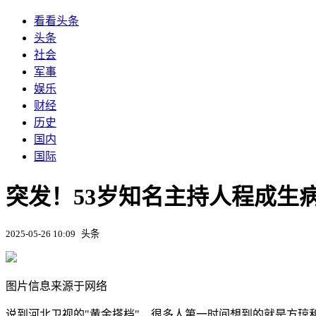
看看头条
头条
社会
军事
娱乐
财经
历史
国内
国际
突发！53岁知名主持人程成生
2025-05-26 10:09
头条
图片信息来源于网络
说到河北卫视的"黄金搭档"，很多人第一时间想到的就是方琼