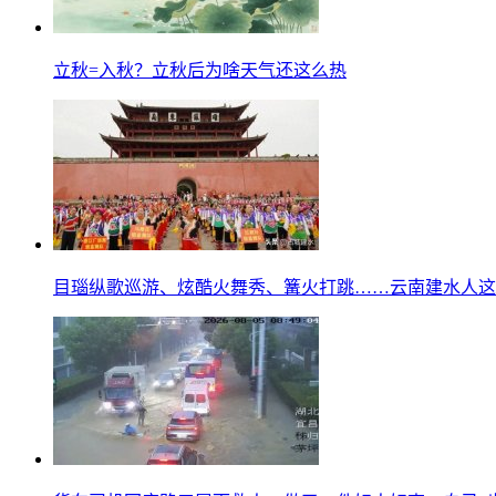
立秋=入秋？立秋后为啥天气还这么热
目瑙纵歌巡游、炫酷火舞秀、篝火打跳……云南建水人这