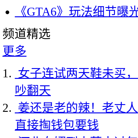
《GTA6》玩法细节曝
频道精选
更多
女子连试两天鞋未买，
吵翻天
姜还是老的辣！老丈人
直接掏钱包要钱