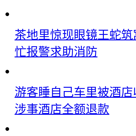
茶地里惊现眼镜王蛇筑
忙报警求助消防
游客睡自己车里被酒店
涉事酒店全额退款