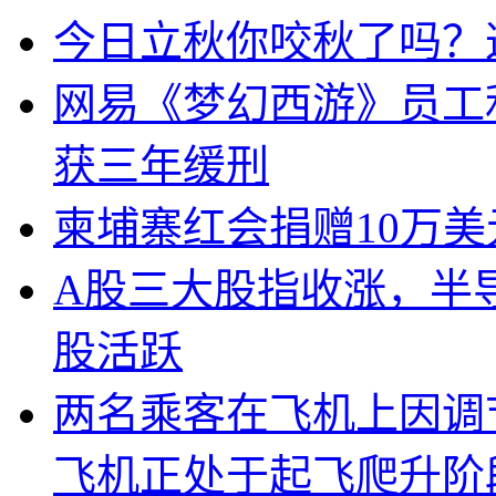
今日立秋你咬秋了吗？
网易《梦幻西游》员工
获三年缓刑
柬埔寨红会捐赠10万
A股三大股指收涨，半
股活跃
两名乘客在飞机上因调
飞机正处于起飞爬升阶