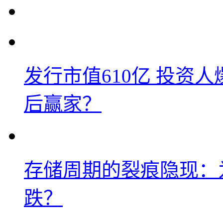
发行市值610亿 投资
后赢家？
存储周期的裂痕隐现：为
跌？