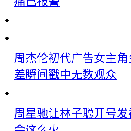
痛已报警
周杰伦初代广告女主角
差瞬间戳中无数观众
周星驰让林子聪开号发
会这么火