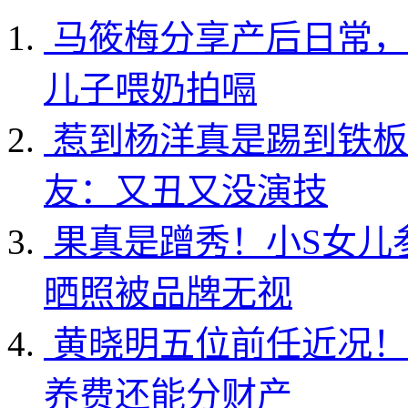
马筱梅分享产后日常，
儿子喂奶拍嗝
惹到杨洋真是踢到铁板
友：又丑又没演技
果真是蹭秀！小S女儿
晒照被品牌无视
黄晓明五位前任近况！
养费还能分财产