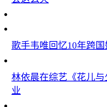
歌手韦唯回忆10年跨
林依晨在综艺《花儿与
业