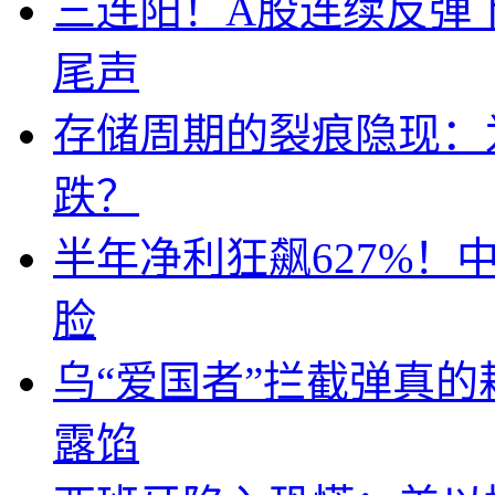
三连阳！A股连续反弹下
尾声
存储周期的裂痕隐现：为
跌？
半年净利狂飙627%
脸
乌“爱国者”拦截弹真
露馅