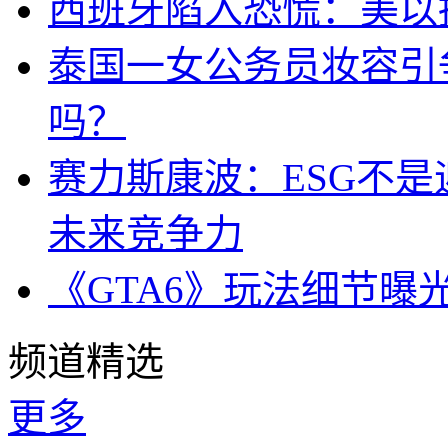
西班牙陷入恐慌：美以搞
泰国一女公务员妆容引
吗？
赛力斯康波：ESG不
未来竞争力
《GTA6》玩法细节曝
频道精选
更多