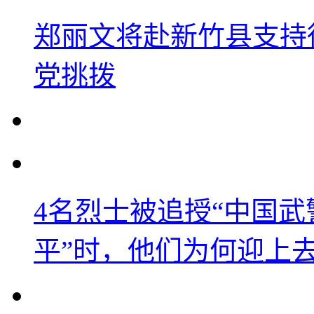
郑丽文将赴新竹县支持
党挑拨
4名烈士被追授“中国武
平”时，他们为何迎上