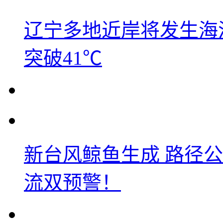
辽宁多地近岸将发生海洋
突破41℃
新台风鲸鱼生成 路径
流双预警！