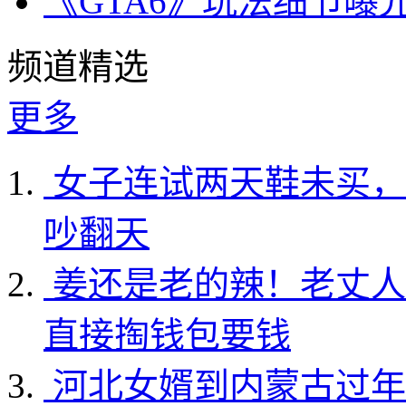
《GTA6》玩法细节曝
频道精选
更多
女子连试两天鞋未买，
吵翻天
姜还是老的辣！老丈人
直接掏钱包要钱
河北女婿到内蒙古过年