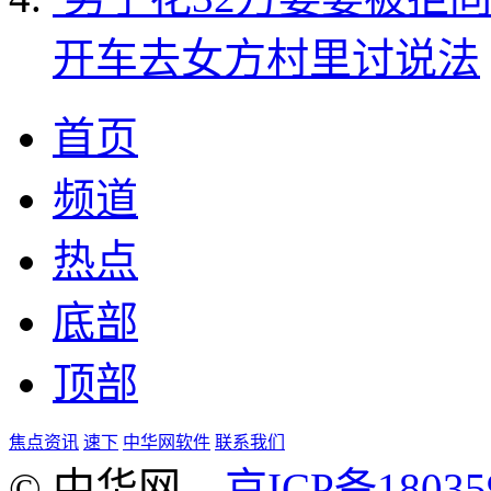
开车去女方村里讨说法
首页
频道
热点
底部
顶部
焦点资讯
速下
中华网软件
联系我们
© 中华网
京ICP备18035