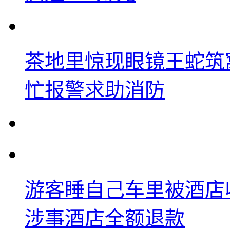
茶地里惊现眼镜王蛇筑
忙报警求助消防
游客睡自己车里被酒店
涉事酒店全额退款