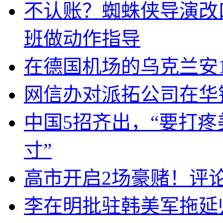
不认账？蜘蛛侠导演改
班做动作指导
在德国机场的乌克兰安1
网信办对派拓公司在华
中国5招齐出，“要打
寸”
高市开启2场豪赌！评
李在明批驻韩美军拖延