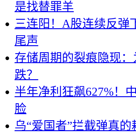
是找替罪羊
三连阳！A股连续反弹下
尾声
存储周期的裂痕隐现：为
跌？
半年净利狂飙627%
脸
乌“爱国者”拦截弹真