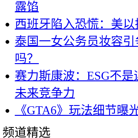
露馅
西班牙陷入恐慌：美以搞
泰国一女公务员妆容引
吗？
赛力斯康波：ESG不
未来竞争力
《GTA6》玩法细节曝
频道精选