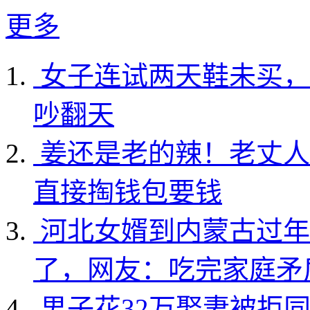
更多
女子连试两天鞋未买，
吵翻天
姜还是老的辣！老丈人
直接掏钱包要钱
河北女婿到内蒙古过年
了，网友：吃完家庭矛
男子花32万娶妻被拒