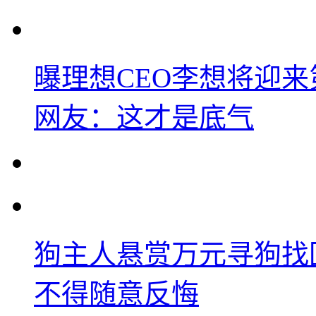
曝理想CEO李想将迎
网友：这才是底气
狗主人悬赏万元寻狗找
不得随意反悔