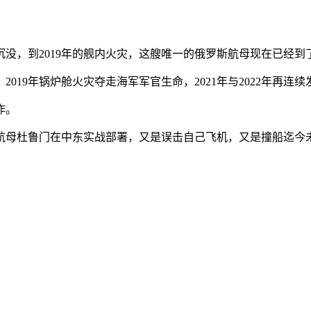
。
沉没，到2019年的舰内火灾，这艘唯一的俄罗斯航母现在已经到
019年锅炉舱火灾夺走海军军官生命，2021年与2022年再连
作。
航母杜鲁门在中东实战部署，又是误击自己飞机，又是撞船迄今