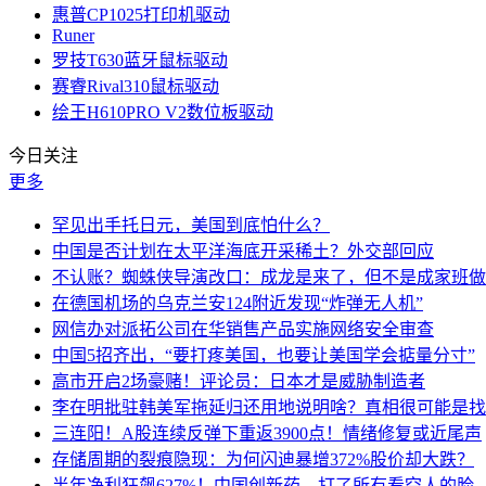
惠普CP1025打印机驱动
Runer
罗技T630蓝牙鼠标驱动
赛睿Rival310鼠标驱动
绘王H610PRO V2数位板驱动
今日关注
更多
罕见出手托日元，美国到底怕什么？
中国是否计划在太平洋海底开采稀土？外交部回应
不认账？蜘蛛侠导演改口：成龙是来了，但不是成家班做
在德国机场的乌克兰安124附近发现“炸弹无人机”
网信办对派拓公司在华销售产品实施网络安全审查
中国5招齐出，“要打疼美国，也要让美国学会掂量分寸”
高市开启2场豪赌！评论员：日本才是威胁制造者
李在明批驻韩美军拖延归还用地说明啥？真相很可能是找
三连阳！A股连续反弹下重返3900点！情绪修复或近尾声
存储周期的裂痕隐现：为何闪迪暴增372%股价却大跌？
半年净利狂飙627%！中国创新药，打了所有看空人的脸