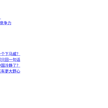
？
来竞争力
一个下马威？
部只回一句话
中国冷静了？
还有更大野心