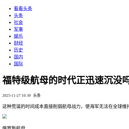
看看头条
头条
社会
军事
娱乐
财经
历史
国内
国际
福特级航母的时代正迅速沉没吗
2025-11-27 10:39
头条
这种荒诞的时间成本直接削弱航母战力，使海军无法在全球维
俄罗斯航母