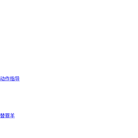
动作指导
替罪羊