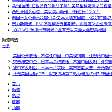
乌“爱国者”拦截弹真的耗尽了吗？美乌塑料友情彻底露馅
西班牙陷入恐慌：美以搞小动作，“绿色行军2.0”？
泰国一女公务员妆容引争议 本人愤怒回应：化妆有错吗
赛力斯康波：ESG不是迎合外部期待，而是定义企业未
《GTA6》玩法细节曝光 R星有史以来最大最密集地图
频道精选
更多
美国公开放话，不信任中国，中美谈判前，还想给中国
突击搜查中企，巴拿马总统放话，不准中国反制，外交
被中方反制后，日本一片哀嚎，高市态度大变，开始劝
抢走美国巨额订单，默茨访华第二站为何是杭州？德国
首页
频道
热点
底部
顶部