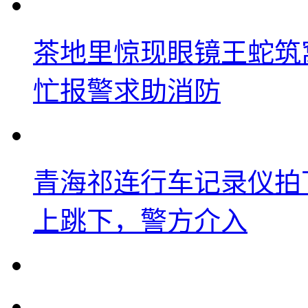
茶地里惊现眼镜王蛇筑
忙报警求助消防
青海祁连行车记录仪拍
上跳下，警方介入