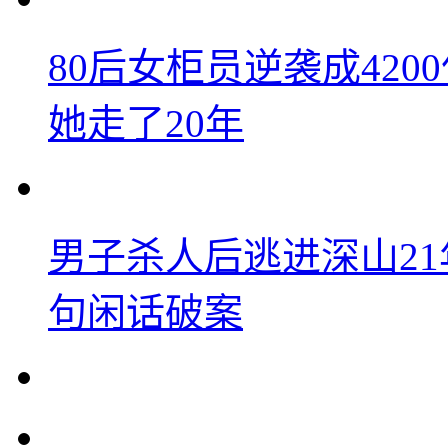
80后女柜员逆袭成42
她走了20年
男子杀人后逃进深山2
句闲话破案