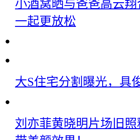
小酒窝晒与爸爸高云翔
一起更放松
大S住宅分割曝光，具
刘亦菲黄晓明片场旧照