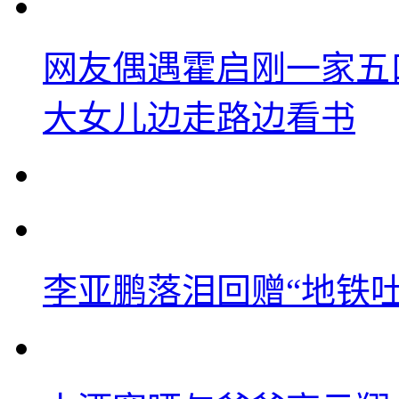
网友偶遇霍启刚一家五
大女儿边走路边看书
李亚鹏落泪回赠“地铁吐血