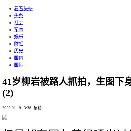
看看头条
头条
社会
军事
娱乐
财经
历史
国内
国际
41岁柳岩被路人抓拍，生图下
(2)
2023-01-19 13:38
搜狐