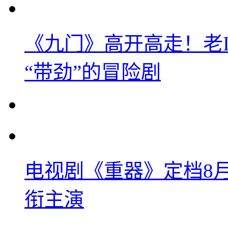
《九门》高开高走！老
“带劲”的冒险剧
电视剧《重器》定档8
衔主演