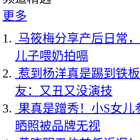
更多
马筱梅分享产后日常，
儿子喂奶拍嗝
惹到杨洋真是踢到铁板
友：又丑又没演技
果真是蹭秀！小S女儿
晒照被品牌无视