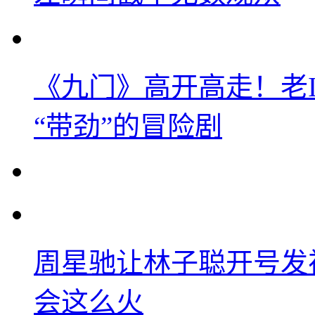
《九门》高开高走！老
“带劲”的冒险剧
周星驰让林子聪开号发
会这么火