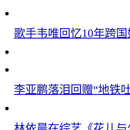
歌手韦唯回忆10年跨
李亚鹏落泪回赠“地铁吐血
林依晨在综艺《花儿与