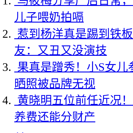
马筱梅分享产后日常，
儿子喂奶拍嗝
惹到杨洋真是踢到铁板
友：又丑又没演技
果真是蹭秀！小S女儿
晒照被品牌无视
黄晓明五位前任近况！
养费还能分财产