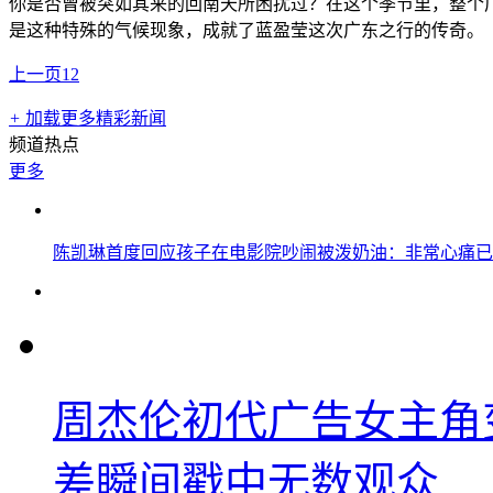
你是否曾被突如其来的回南天所困扰过？在这个季节里，整个
是这种特殊的气候现象，成就了蓝盈莹这次广东之行的传奇。
上一页
1
2
+
加载更多精彩新闻
频道热点
更多
陈凯琳首度回应孩子在电影院吵闹被泼奶油：非常心痛已
周杰伦初代广告女主角
差瞬间戳中无数观众