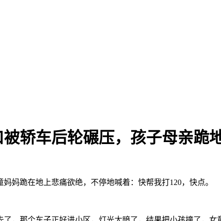
口被轿车后轮碾压，孩子母亲跪
童妈妈跪在地上悲痛欲绝，不停地喊着：快帮我打120，快点。
去了，那个车子正好进小区，灯光太暗了，结果把小孩撞了，女