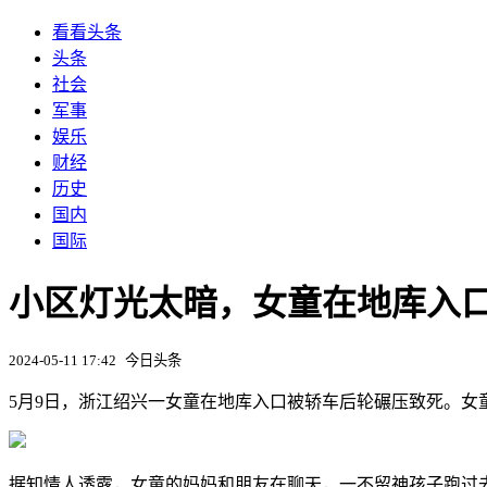
看看头条
头条
社会
军事
娱乐
财经
历史
国内
国际
小区灯光太暗，女童在地库入
2024-05-11 17:42
今日头条
5月9日，浙江绍兴一女童在地库入口被轿车后轮碾压致死。女
据知情人透露，女童的妈妈和朋友在聊天，一不留神孩子跑过