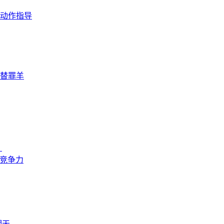
动作指导
替罪羊
？
来竞争力
翻天