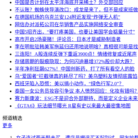
中国是否计划在太平洋海底开采稀土？外交部回应
不认账？蜘蛛侠导演改口：成龙是来了，但不是成家班做
在德国机场的乌克兰安124附近发现“炸弹无人机”
网信办对派拓公司在华销售产品实施网络安全审查
中国5招齐出，“要打疼美国，也要让美国学会掂量分寸”
高市开启2场豪赌！评论员：日本才是威胁制造者
李在明批驻韩美军拖延归还用地说明啥？真相很可能是找
三连阳！A股连续反弹下重返3900点！情绪修复或近尾声
存储周期的裂痕隐现：为何闪迪暴增372%股价却大跌？
半年净利狂飙627%！中国创新药，打了所有看空人的脸
乌“爱国者”拦截弹真的耗尽了吗？美乌塑料友情彻底露馅
西班牙陷入恐慌：美以搞小动作，“绿色行军2.0”？
泰国一女公务员妆容引争议 本人愤怒回应：化妆有错吗
赛力斯康波：ESG不是迎合外部期待，而是定义企业未
《GTA6》玩法细节曝光 R星有史以来最大最密集地图
频道精选
更多
女子连试两天鞋未买，遭店员嘲讽买不起别试，网友吵