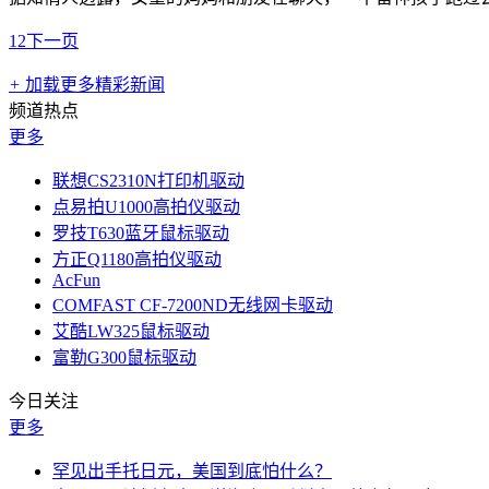
1
2
下一页
+
加载更多精彩新闻
频道热点
更多
联想CS2310N打印机驱动
点易拍U1000高拍仪驱动
罗技T630蓝牙鼠标驱动
方正Q1180高拍仪驱动
AcFun
COMFAST CF-7200ND无线网卡驱动
艾酷LW325鼠标驱动
富勒G300鼠标驱动
今日关注
更多
罕见出手托日元，美国到底怕什么？