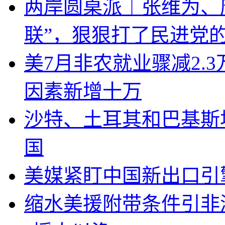
两岸圆桌派｜张维为、
联”，狠狠打了民进党
美7月非农就业骤减2.
因素新增十万
沙特、土耳其和巴基斯
国
美媒紧盯中国新出口引
缩水美援附带条件引非