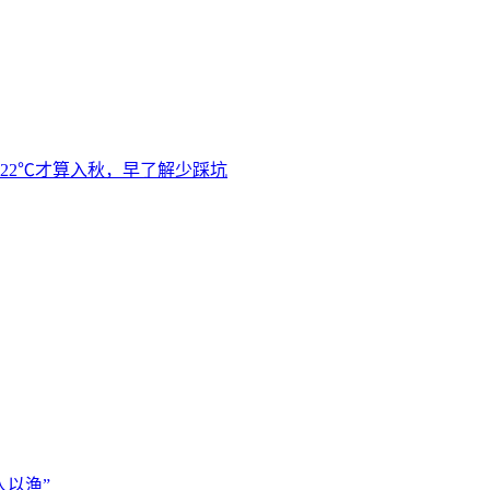
22℃才算入秋，早了解少踩坑
以渔”