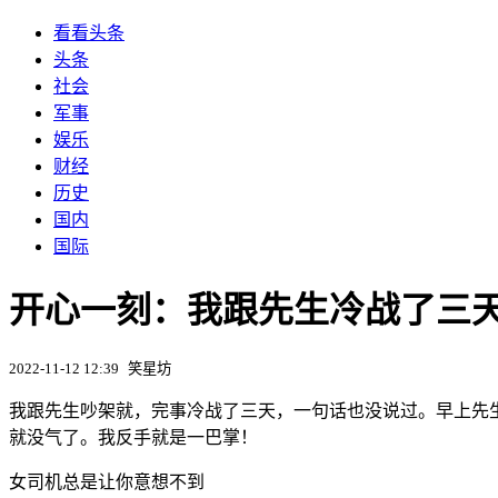
看看头条
头条
社会
军事
娱乐
财经
历史
国内
国际
开心一刻：我跟先生冷战了三天
2022-11-12 12:39
笑星坊
我跟先生吵架就，完事冷战了三天，一句话也没说过。早上先
就没气了。我反手就是一巴掌！
女司机总是让你意想不到