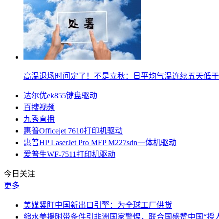
高温退场时间定了！不是立秋：日平均气温连续五天低于
达尔优ek855键盘驱动
百搜视频
九秀直播
惠普Officejet 7610打印机驱动
惠普HP LaserJet Pro MFP M227sdn一体机驱动
爱普生WF‑7511打印机驱动
今日关注
更多
美媒紧盯中国新出口引擎：为全球工厂供货
缩水美援附带条件引非洲国家警惕，联合国盛赞中国“授人