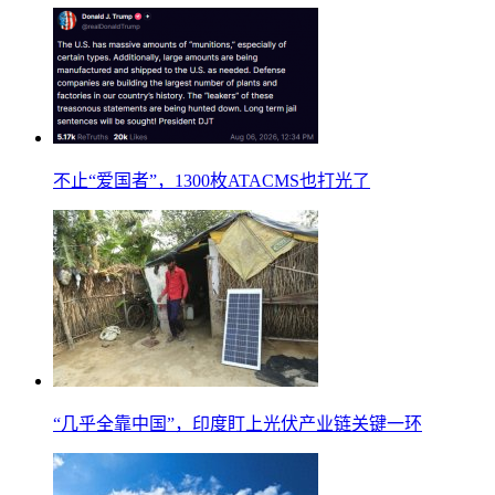
不止“爱国者”，1300枚ATACMS也打光了
“几乎全靠中国”，印度盯上光伏产业链关键一环