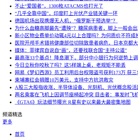
不止“爱国者”，1300枚ATACMS也打光了
“几乎全靠中国”，印度盯上光伏产业链关键一环
德国机场出现携爆无人机，“俄罗斯干预选举”？
为什么血糖高脚最先“遭殃”？糖尿病患者，脚上一般会
新小区物业费单价动辄4元以上合理吗？为何质价不符成
医院开颅手术错将健康部位切除致患者病危，日本京都大
媒体：菲律宾自说自“画”，还要找联合国“主持公道”
最高涨33个基点！降息潮下，部分中小银行为何逆势上
今日立秋你咬秋了吗？这5样端上桌，老规矩不能丢
网易《梦幻西游》员工利用后台权限盗号获利173万 获三
柬埔寨红会捐赠10万美元，支持中方抗洪救灾
A股三大股指收涨，半导体设备、光刻机、光伏概念股活
两名乘客在飞机上因调节座椅起冲突 目击者：事发时飞
《GTA6》玩法细节曝光 R星有史以来最大最密集地图
频道精选
更多
首页