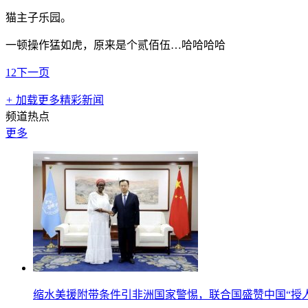
猫主子乐园。
一顿操作猛如虎，原来是个贰佰伍…哈哈哈哈
1
2
下一页
+
加载更多精彩新闻
频道热点
更多
缩水美援附带条件引非洲国家警惕，联合国盛赞中国“授人