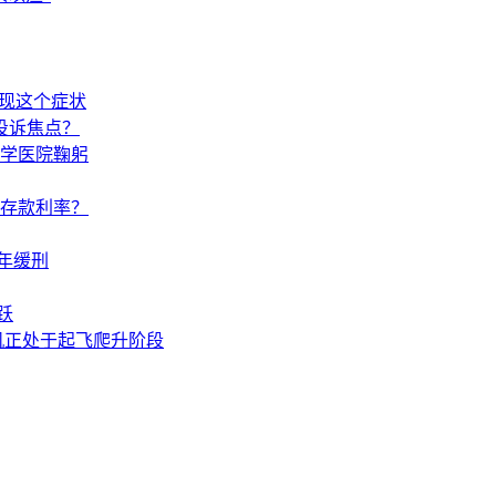
出现这个症状
投诉焦点？
学医院鞠躬
调存款利率？
年缓刑
跃
机正处于起飞爬升阶段