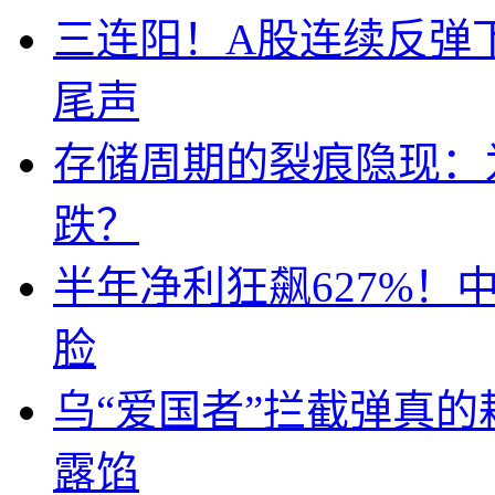
三连阳！A股连续反弹下
尾声
存储周期的裂痕隐现：为
跌？
半年净利狂飙627%
脸
乌“爱国者”拦截弹真
露馅