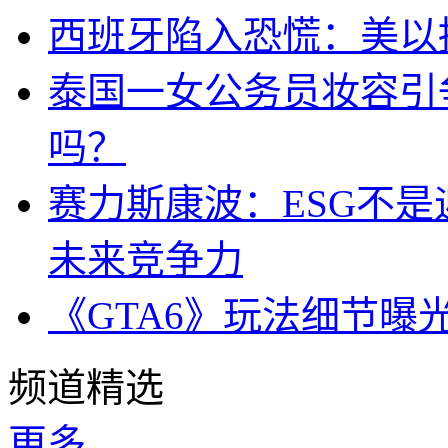
西班牙陷入恐慌：美以搞
泰国一女公务员妆容引
吗？
赛力斯康波：ESG不
未来竞争力
《GTA6》玩法细节曝
频道精选
更多