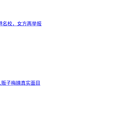
港名校，女方再举报
人贩子梅姨真实面目