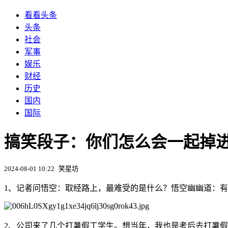
看看头条
头条
社会
军事
娱乐
财经
历史
国内
国际
搞笑段子：你们怎么会一起掉
2024-08-01 10:22
笑星坊
1、记者问悟空：取经路上，最难受的是什么？悟空幽幽道：
2、公司来了几个打暑假工学生。想当年，我也是考后去打暑