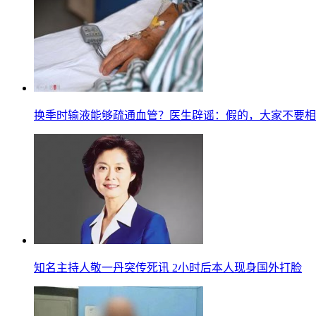
换季时输液能够疏通血管？医生辟谣：假的，大家不要相
知名主持人敬一丹突传死讯 2小时后本人现身国外打脸