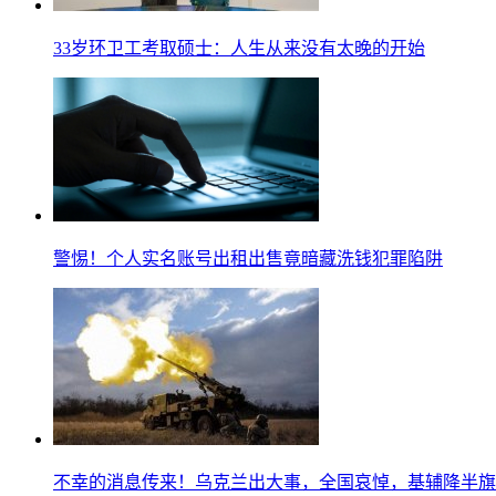
33岁环卫工考取硕士：人生从来没有太晚的开始
警惕！个人实名账号出租出售竟暗藏洗钱犯罪陷阱
不幸的消息传来！乌克兰出大事，全国哀悼，基辅降半旗