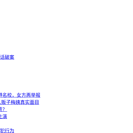
闲话破案
港名校，女方再举报
人贩子梅姨真实面目
意？
主演
犯行为