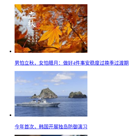
男怕立秋，女怕腊月：做好4件事安稳度过换季过渡期
今年首次，韩国开展独岛防御演习