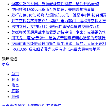
游客买吃的没网，新疆老板魔性回应：给你开热rrrr点
中阿续签1300亿元货币互换协议，美国曾想搞事情
发行市值610亿 投资人爆赚超800倍！谁是宇树科技背后
开了空调就不开窗户？误区！电力部门：这样开空调才更
男怕立秋，女怕腊月：做好4件事安稳度过换季过渡期
美媒称美国想用战术核武器对抗中俄，专家：赤裸裸的“核
田飞龙：瞄准“新疆”，是美式帝国霸权精心酝酿的专项行
换季时输液能够疏通血管？医生辟谣：假的，大家不要相
《GTA6》玩法细节曝光 R星有史以来最大最密集地图
频道精选
更多
首页
频道
热点
底部
顶部