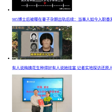
985博士后被曝在妻子孕期出轨后续：当事人如今入职香
有人说梅姨花生种得好有人说她炫富 记者实地探访还原