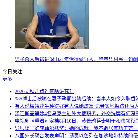
男子杀人后逃进深山21年活得像野人，警察凭村民一句
今日关注
更多
2026立秋几点？有啥讲究？
985博士后被曝在妻子孕期出轨后续：当事人如今入职香
有人说梅姨花生种得好有人说她炫富 记者实地探访还原
泽连斯基解除4名乌克兰驻外大使职务，外交洗牌有何深
电视剧《重器》定档8月10日，黄景瑜蒋奇明于和伟领衔
导师谈王虹获菲尔兹奖：她的成就，我不敢居其功于万一
八国外长联合发表声明：谴责以色列在加沙地带持续的侵