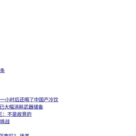
条
一小时后还喝了中国产冷饮
事已大幅消耗武器储备
兰：不是故意的
挑战