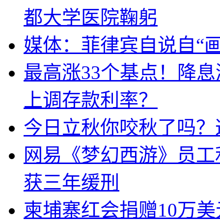
都大学医院鞠躬
媒体：菲律宾自说自“画
最高涨33个基点！降
上调存款利率？
今日立秋你咬秋了吗？
网易《梦幻西游》员工
获三年缓刑
柬埔寨红会捐赠10万