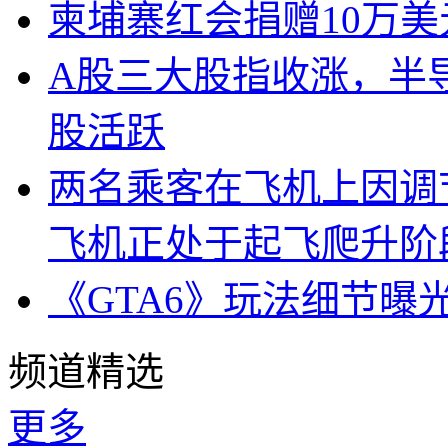
柬埔寨红会捐赠10万
A股三大股指收涨，半
股活跃
两名乘客在飞机上因调
飞机正处于起飞爬升阶
《GTA6》玩法细节曝
频道精选
更多