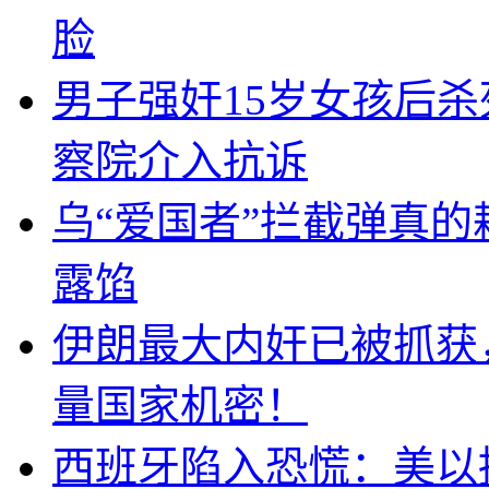
脸
男子强奸15岁女孩后
察院介入抗诉
乌“爱国者”拦截弹真
露馅
伊朗最大内奸已被抓获
量国家机密！
西班牙陷入恐慌：美以搞