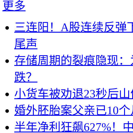
更多
三连阳！A股连续反弹下
尾声
存储周期的裂痕隐现：为
跌？
小货车被劝退23秒后山
婚外胚胎案父亲已10
半年净利狂飙627%